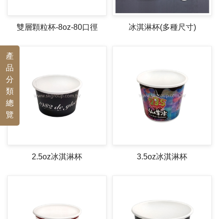
雙層顆粒杯-8oz-80口徑
冰淇淋杯(多種尺寸)
產
品
分
類
總
覽
2.5oz冰淇淋杯
3.5oz冰淇淋杯