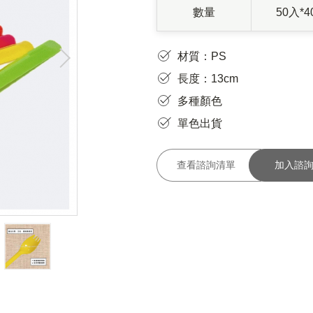
數量
50入*4
材質：PS
長度：13cm
多種顏色
單色出貨
查看諮詢清單
加入諮