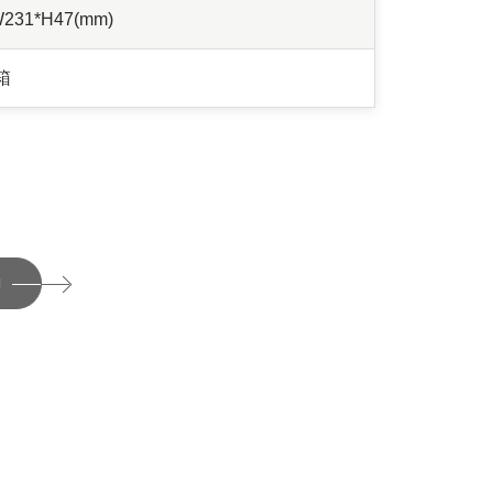
W231*H47(mm)
箱
詢